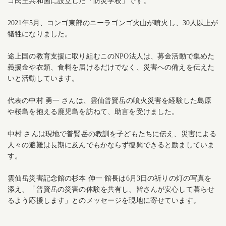
ゴ民主共和国に設立した「防災学校」です。
2021年5月、コンゴ東部のニーラゴンゴ火山が噴火し、30人以上が
犠牲になりました。
途上国の教育支援に取り組むこのNPO法人は、募金活動で集めた
義援金や衣類、食料を届けるだけでなく、災害への備えを伝えた
いと活動しています。
代表の中村 勇一 さんは、雲仙普賢岳の噴火災害を経験した島原
や桜島を抱える鹿児島を訪ねて、助言を受けました。
中村 さんは現地で普賢岳の教訓を子どもたちに伝え、災害による
人々の避難は長期に及んでもかならず復興できると励ましていま
す。
雲仙岳災害記念館の杉本 伸一 館長は6月3日の祈りの灯の写真を
添え、「普賢岳の災害の体験を共有し、皆さんが安心して暮らせ
るよう応援します」とのメッセージを現地に寄せています。