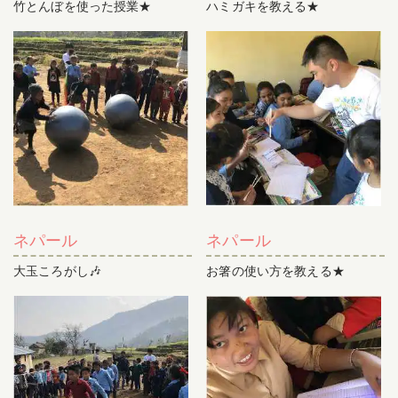
竹とんぼを使った授業★
ハミガキを教える★
ネパール
ネパール
大玉ころがし🎶
お箸の使い方を教える★